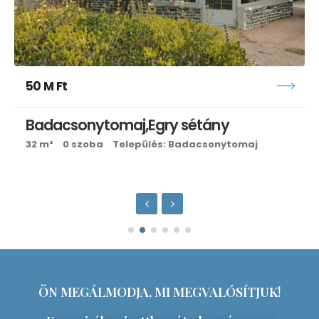
50 M Ft
Badacsonytomaj,Egry sétány
32 m²
0 szoba
Település: Badacsonytomaj
ÖN MEGÁLMODJA, MI MEGVALÓSÍTJUK!