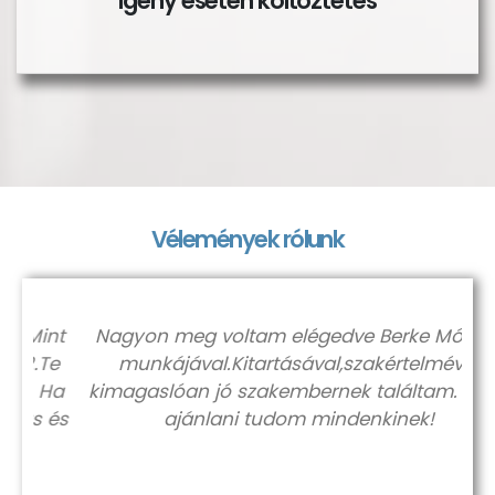
Igény esetén költöztetés
Vélemények rólunk
nt
Nagyon meg voltam elégedve Berke Mónika
Te
munkájával.Kitartásával,szakértelmével
Ha
kimagaslóan jó szakembernek találtam. Csak
és
ajánlani tudom mindenkinek!