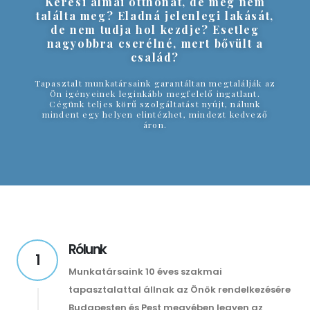
Keresi álmai otthonát, de még nem
találta meg? Eladná jelenlegi lakását,
de nem tudja hol kezdje? Esetleg
nagyobbra cserélné, mert bővült a
család?
Tapasztalt munkatársaink garantáltan megtalálják az
Ön igényeinek leginkább megfelelő ingatlant.
Cégünk teljes körű szolgáltatást nyújt, nálunk
mindent egy helyen elintézhet, mindezt kedvező
áron.
Rólunk
1
Munkatársaink 10 éves szakmai
tapasztalattal állnak az Önök rendelkezésére
Budapesten és Pest megyében legyen az