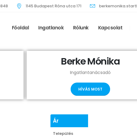
5848
1145 Budapest Róna utca 171
berkemonika.sta
Főoldal
Ingatlanok
Rólunk
Kapcsolat
Berke Mónika
Ingatlantanácsadó
HÍVÁS MOST
Ár
Település