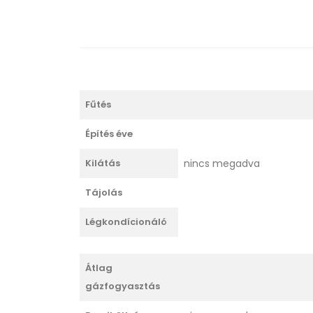
Fűtés
Építés éve
Kilátás
nincs megadva
Tájolás
Légkondícionáló
Átlag
gázfogyasztás