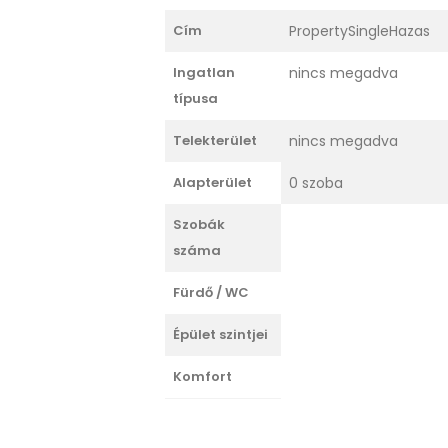
Cím
PropertySingleHazas
Ingatlan
nincs megadva
típusa
Telekterület
nincs megadva
Alapterület
0 szoba
Szobák
száma
Fürdő / WC
Épület szintjei
Komfort