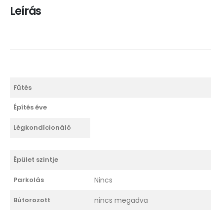
Leírás
Fűtés
Építés éve
Légkondícionáló
Épület szintje
Parkolás
Nincs
Bútorozott
nincs megadva