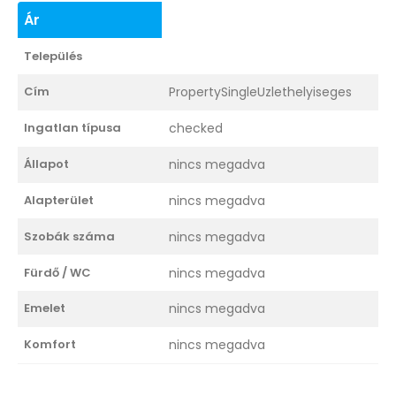
Ár
Település
Cím
PropertySingleUzlethelyiseges
Ingatlan típusa
checked
Állapot
nincs megadva
Alapterület
nincs megadva
Szobák száma
nincs megadva
Fürdő / WC
nincs megadva
Emelet
nincs megadva
Komfort
nincs megadva