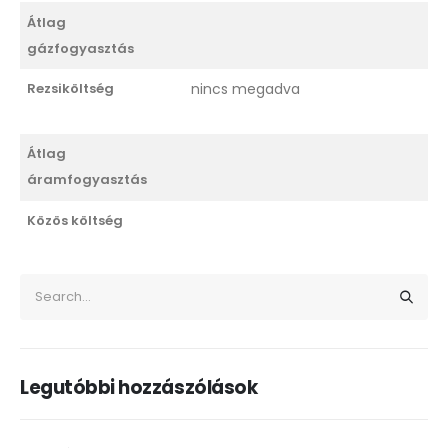
Átlag
gázfogyasztás
Rezsiköltség
nincs megadva
Átlag
áramfogyasztás
Közös költség
Legutóbbi hozzászólások