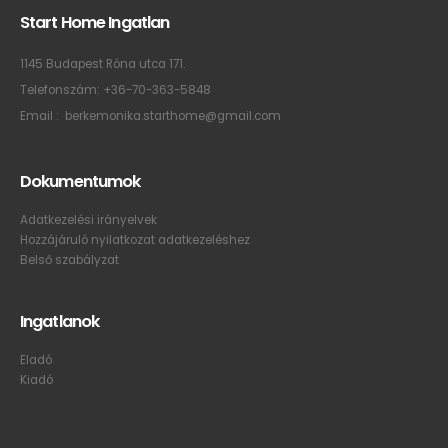
Start Home Ingatlan
1145 Budapest Róna utca 171.
Telefonszám:
+36-70-363-5848
Email :
berkemonika.starthome@gmail.com
Dokumentumok
Adatkezelési irányelvek
Hozzájáruló nyilatkozat adatkezeléshez
Belső szabályzat
Ingatlanok
Eladó
Kiadó