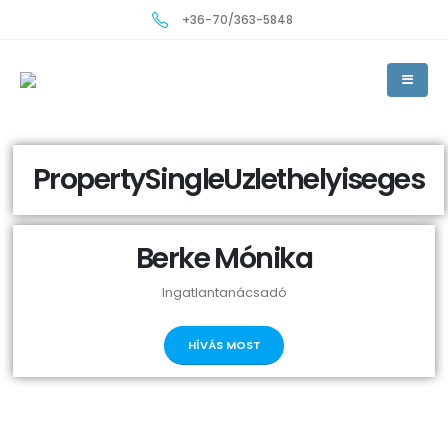
+36-70/363-5848
PropertySingleUzlethelyiseges
Berke Mónika
Ingatlantanácsadó
HÍVÁS MOST