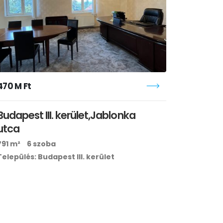
470 M Ft
Budapest III. kerület,Jablonka
utca
791 m²
6 szoba
Település: Budapest III. kerület