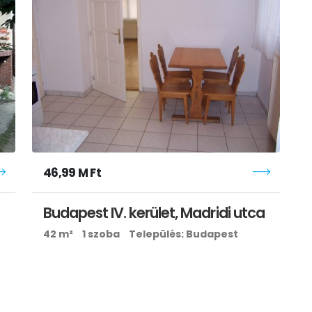
46,99 M Ft
Budapest IV. kerület, Madridi utca
42 m²
1 szoba
Település: Budapest