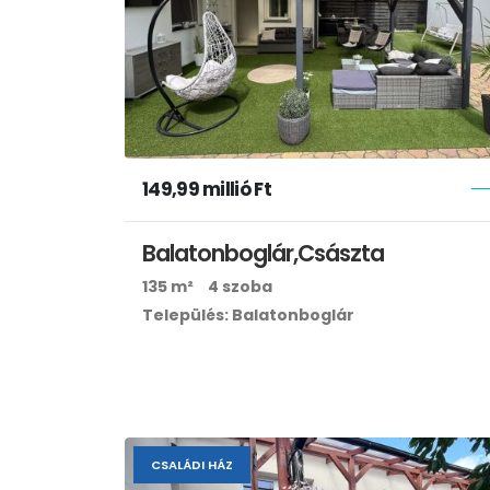
149,99 millió Ft
Balatonboglár,Császta
135 m²
4 szoba
Település: Balatonboglár
CSALÁDI HÁZ