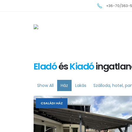
+36-70/363-
Eladó
és
Kiadó
ingatlan
Show All
Ház
Lakás
Szálloda, hotel, pa
CSALÁDI HÁZ