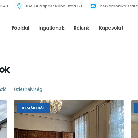
5848
1145 Budapest Róna utca 171
berkemonika.sta
Főoldal
Ingatlanok
Rólunk
Kapcsolat
ok
nzió
Üzlethelyiség
CSALÁDI HÁZ