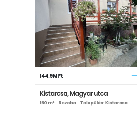
144,9M Ft
Kistarcsa, Magyar utca
160 m²
6 szoba
Település: Kistarcsa