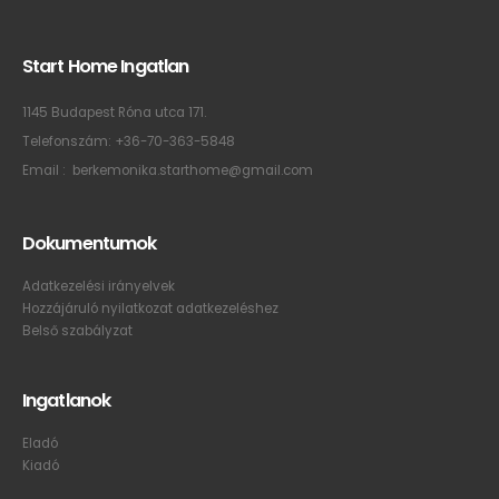
Start Home Ingatlan
1145 Budapest Róna utca 171.
Telefonszám:
+36-70-363-5848
Email :
berkemonika.starthome@gmail.com
Dokumentumok
Adatkezelési irányelvek
Hozzájáruló nyilatkozat adatkezeléshez
Belső szabályzat
Ingatlanok
Eladó
Kiadó