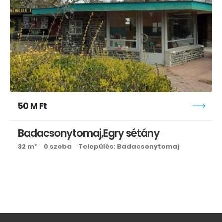
50 M Ft
Badacsonytomaj,Egry sétány
32 m²
0 szoba
Település: Badacsonytomaj