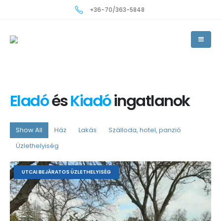
+36-70/363-5848
Eladó
és
Kiadó
ingatlanok
Show All
Ház
Lakás
Szálloda, hotel, panzió
Üzlethelyiség
UTCAI BEJÁRATOS ÜZLETHELYISÉG